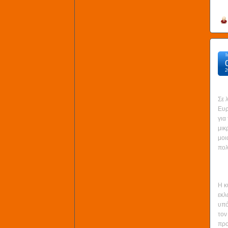
Ι
2
Σε 
Ευρ
για
μικ
μοι
πολ
Η κ
εκλ
υπό
τον
προ