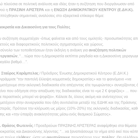
ύ πλούσια σε πολιτική ανάλυση και ιδέες ήταν η συζήτηση που διοργάνωσαν από
νού η
ΠΡΑΣΙΝΗ ΑΡΙΣΤΕΡΑ
και η
ΕΝΩΣΗ ΔΗΜΟΚΡΑΤΙΚΟΥ ΚΕΝΤΡΟΥ (Ε.ΔΗ.Κ).
πτύχθηκαν σημαντικές αναλύσεις στο εξαιρετικά επίκαιρο θέμα:
οκρατία και Δικαιοσύνη για τους Πολίτες
ν συζήτηση συμμετείχαν -όπως φαίνεται και από τους ομιλητές- προσωπικότητες α
ετούς και διαφορετικούς πολιτικούς σχηματισμούς και χώρους.
 σύνολο των τοποθετήσεων ήταν έκδηλη η ανάγκη για
αναζήτηση πολιτικών
νεργασιών
, “…τώρα που η Δημοκρατία εκπίπτει ραγδαία και η Δικαιοσύνη χειραγωγε
μεγάλο βαθμό…”.
.
Σταύρος Καράμπελας
/ Πρόεδρος Ένωσης Δημοκρατικού Κέντρου (Ε.ΔΗ.Κ.)
γράμμισε “την παντελή έλλειψη κομματικής δημοκρατίας» και το φαινόμενο «να
μετέχουμε στην εκλογική διαδικασία είτε απέχοντας είτε τιμωρώντας» συνεχίζοντας ό
είνο που οδήγησε στην απαξίωση της διαδικασίας είναι το «με 2 € ψηφίζεις» … που
ε περαστικός μπορεί να ψηφίζει». Κάλεσε δε, όλους ακόμη και ανένταχτους να
μετέχουν στην συνεργασία που ήδη συντελείται μεταξύ της ΕΔΗΚ και της Πράσινης
στεράς. Πρότεινε την κλήρωση ως μέρος (10%-20%) της εκλογικής διαδικασίας, κα
σης και «την ύπαρξη ανακλητότητας μέσω ενός θεσμικού Σώματος».
. Θράσος Φωτεινός
/ Προεδρεύων ΠΡΑΣΙΝΗΣ ΑΡΙΣΤΕΡΑΣ αναφέρθηκε στα θέματα
οκρατίας και Δικαιοσύνης λέγοντας: “…να ξαναπιάσουμε το νήμα από εκεί που κόπ
 να πούμε α
λήθειες
, ώστε να
αφυπνίσουμε
περισσότερο τους
πολίτες
. Θα αλλάξουν