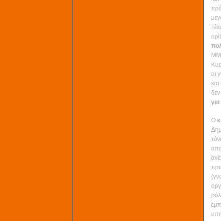
πρά
με
Τέλ
ορί
πολ
ΜΜΜ
Κυρ
οι 
και
δεν
για
Ο
κ
Δημ
τόν
απο
ανέ
προ
(γν
οργ
ρόλ
εμπ
υπη