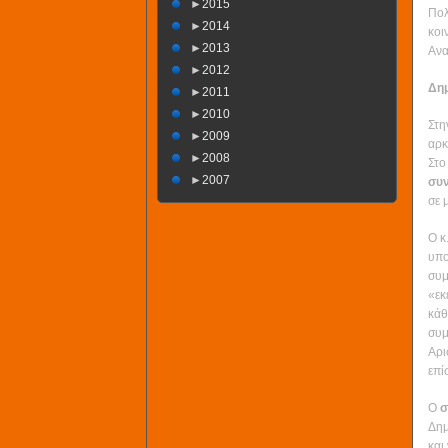
►
2015
Πολ
►
2014
κοι
►
2013
Ανα
►
2012
Δημ
►
2011
►
2010
Στη
►
2009
αρκ
►
2008
Στο
►
2007
συ
σε 
Ο κ
υπο
συμ
«εκ
κάθ
συμ
Αρι
επί
Ο
σ
Δημ
και