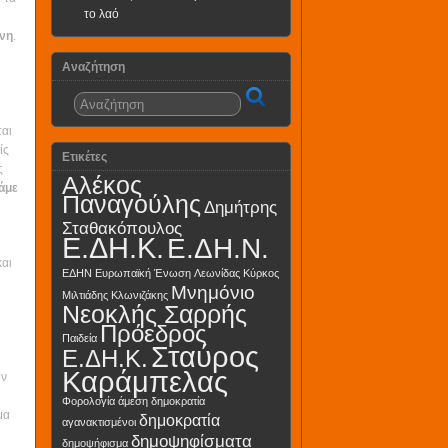
το λαό
ενη
.
Αναζήτηση
ται
ίς
Ετικέτες
ς
Αλέκος
άμε
Παναγούλης
Δημήτρης
Σταθακόπουλος
Ε.ΔΗ.Κ.
Ε.ΔΗ.Ν.
και
ΕΔΗΝ
Ευρωπαϊκή Ένωση
Λεωνίδας Κύρκος
Μνημόνιο
Μιλτιάδης Κλωνιζάκης
Νεοκλής Σαρρής
Πρόεδρος
Παιδεία
Σταύρος
Ε.ΔΗ.Κ.
Καράμπελας
ον
Φορολογία
άμεση δημοκρατία
μα
δημοκρατία
αγανακτισμένοι
δημοψηφίσματα
δημοψήφισμα