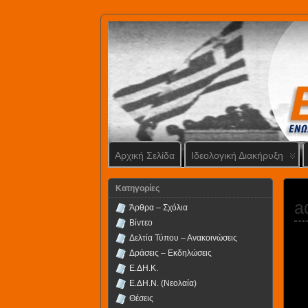
Αρχική Σελίδα
Ιδεολογική Διακήρυξη
Kατηγορίες
a
Άρθρα – Σχόλια
Βίντεο
Δελτία Τύπου – Ανακοινώσεις
Δράσεις – Εκδηλώσεις
Ε.ΔΗ.Κ.
Ε.ΔΗ.Ν. (Νεολαία)
Θέσεις