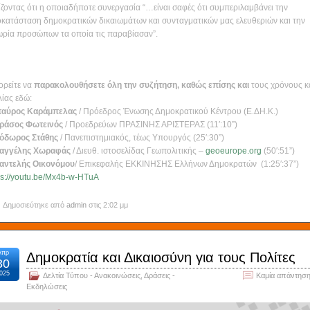
ίζοντας ότι η οποιαδήποτε συνεργασία “…είναι σαφές ότι συμπεριλαμβάνει την
κατάσταση δημοκρατικών δικαιωμάτων και συνταγματικών μας ελευθεριών και την
ωρία προσώπων τα οποία τις παραβίασαν”.
ρείτε να
παρακολουθήσετε όλη την συζήτηση, καθώς επίσης και
τους χρόνους κ
λίας εδώ:
ταύρος Καράμπελας
/ Πρόεδρος Ένωσης Δημοκρατικού Κέντρου (Ε.ΔΗ.Κ.)
ράσος Φωτεινός
/ Προεδρεύων ΠΡΑΣΙΝΗΣ ΑΡΙΣΤΕΡΑΣ (11′:10”)
όδωρος Στάθης
/ Πανεπιστημιακός, τέως Υπουργός (25′:30”)
αγγέλης Χωραφάς
/ Διευθ. ιστοσελίδας Γεωπολιτικής –
geoeurope.org
(50′:51”)
αντελής Οικονόμου
/ Επικεφαλής ΕΚΚΙΝΗΣΗΣ Ελλήνων Δημοκρατών
(1:25′:37”)
ps://youtu.be/Mx4b-w-HTuA
Δημοσιεύτηκε από
admin
στις 2:02 μμ
Απρ
Δημοκρατία και Δικαιοσύνη για τους Πολίτες
30
025
Δελτία Τύπου - Ανακοινώσεις
,
Δράσεις -
Καμία απάντηση
Εκδηλώσεις