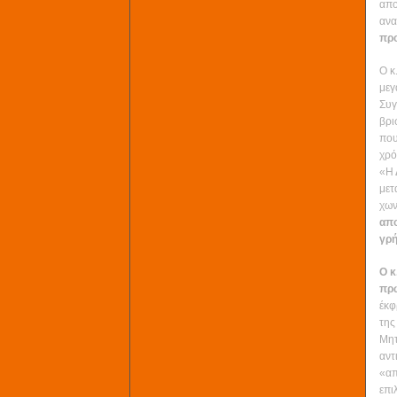
απο
ανα
προ
Ο κ
μεγ
Συγ
βρι
που
χρό
«Η 
μετ
χων
απο
γρή
Ο κ
πρώ
έκφ
της
Μητ
αντ
«απ
επι