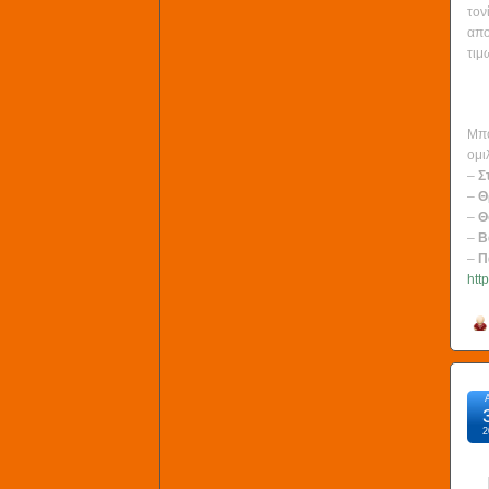
τον
απο
τιμ
Μπο
ομι
–
Σ
–
Θ
–
Θ
–
Β
–
Π
htt
2