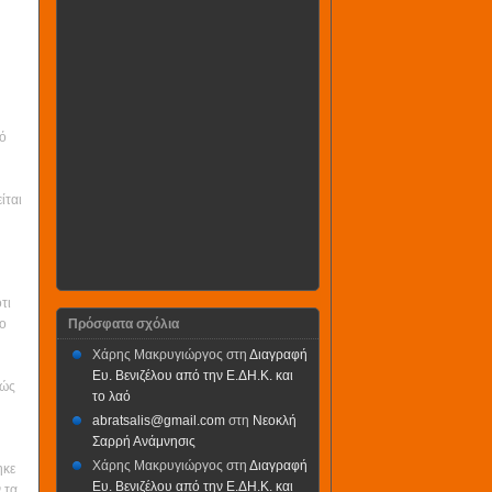
πό
ίται
τι
Πρόσφατα σχόλια
 ο
Χάρης Μακρυγιώργος
στη
Διαγραφή
Ευ. Βενιζέλου από την Ε.ΔΗ.Κ. και
θώς
το λαό
abratsalis@gmail.com
στη
Νεοκλή
Σαρρή Ανάμνησις
Χάρης Μακρυγιώργος
στη
Διαγραφή
ηκε
Ευ. Βενιζέλου από την Ε.ΔΗ.Κ. και
 τα