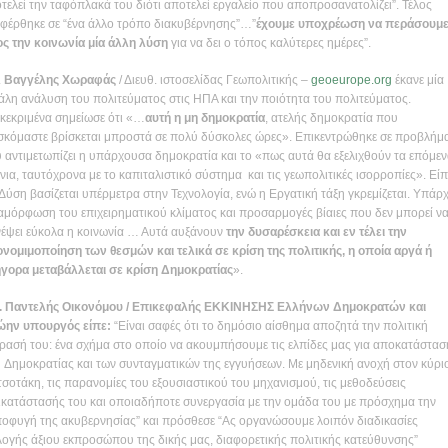
τελεί την ταφόπλακά του διότι αποτελεί εργαλείο που αποπροσανατολίζει”. Τέλος
φέρθηκε σε “ένα άλλο τρόπο διακυβέρνησης”…”
έχουμε υποχρέωση να περάσουμ
ς την κοινωνία μία άλλη λύση
για να δει ο τόπος καλύτερες ημέρες”.
.
Βαγγέλης Χωραφάς
/ Διευθ. ιστοσελίδας Γεωπολιτικής –
geoeurope.org
έκανε μία
άλη ανάλυση του πολιτεύματος στις ΗΠΑ και την ποιότητα του πολιτεύματος.
κεκριμένα σημείωσε ότι «…
αυτή η μη δημοκρατία
, ατελής δημοκρατία που
σκόμαστε βρίσκεται μπροστά σε πολύ δύσκολες ώρες». Επικεντρώθηκε σε προβλήμ
 αντιμετωπίζει η υπάρχουσα δημοκρατία και το «πως αυτά θα εξελιχθούν τα επόμε
νια, ταυτόχρονα με το καπιταλιστικό σύστημα και τις γεωπολιτικές ισορροπίες». Είπ
Δύση βασίζεται υπέρμετρα στην Τεχνολογία, ενώ η Εργατική τάξη γκρεμίζεται. Υπάρχ
αμόρφωση του επιχειρηματικού κλίματος και προσαρμογές βίαιες που δεν μπορεί να
έψει εύκολα η κοινωνία … Αυτά αυξάνουν
την δυσαρέσκεια και εν τέλει την
νομιμοποίηση των θεσμών και τελικά σε κρίση της πολιτικής, η οποία αργά ή
γορα μεταβάλλεται σε κρίση Δημοκρατίας
».
. Παντελής Οικονόμου / Επικεφαλής ΕΚΚΙΝΗΣΗΣ Ελλήνων Δημοκρατών και
ην υπουργός είπε:
“Είναι σαφές ότι το δημόσιο αίσθημα αποζητά την πολιτική
ρασή του: ένα σχήμα στο οποίο να ακουμπήσουμε τις ελπίδες μας για αποκατάστασ
 Δημοκρατίας και των συνταγματικών της εγγυήσεων. Με μηδενική ανοχή στον κύρι
σοτάκη, τις παρανομίες του εξουσιαστικού του μηχανισμού, τις μεθοδεύσεις
ικατάστασής του και οποιαδήποτε συνεργασία με την ομάδα του με πρόσχημα την
οφυγή της ακυβερνησίας” και πρόσθεσε “Ας οργανώσουμε λοιπόν διαδικασίες
λογής άξιου εκπροσώπου της δικής μας, διαφορετικής πολιτικής κατεύθυνσης”