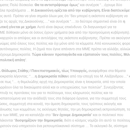
ματα; Πολύ δύσκολα.
Θα τα αντιστρέψουμε όμως
” και συνέχισε “…έχουμε δύο
γάλα προβλήματα …
Η
Δικαιοσύνη ορίζεται από την κυβέρνηση. Είναι διαπλεκόμ
ος αυτό. Πρέπει να γίνει σημαία όλων μας ότι “δεν μπορεί η εκάστοτε κυβέρνηση να
ζει τις αρχές της Δικαιοσύνης….” και συνέχισε “….το δεύτερο σημαντικό είναι ότι
η
ιτική γίνεται με χρήμα
. Αυτό είναι άκρως επικίνδυνο. Οι διαγωνισμοί για τα
Ε δόθηκαν μόνο σε όσους έχουν χρήματα (και από την προηγούμενη κυβέρνηση).
ιαρχούν οι απόψεις και οι αντιλήψεις της εκάστοτε κυβέρνησης. Πρέπει να ακούγον
γνώμες από όλους τους πολίτες και όχι μόνο από τα κόμματα. Από κοινωνικούς φορε
 αυτόνομους πολίτες. Η ζημιά που έγινε απέναντι στα ΜΜΕ πρέπει να αλλάξει, αλλιώ
 έχουμε Δημοκρατία.
Τώρα κάνουν προπαγάνδα και εξαπατούν τους πολίτες. Μιλ
 πολιτική απάτη
“.
. Θόδωρος Στάθης
/ Πανεπιστημιακός, τέως Υπουργός,
αναφέρθηκε στα θέματα
οκρατία λέγοντας: “….
η Δημοκρατία πέθαν
ε από την εποχή του Μ. Αλέξανδρου…” 
ισε πως “… η θεμελιώδης αρχή της Δημοκρατίας είναι η Ισοκρατία, από την οποία
ρρέουν όλα τα δικαιώματα αλλά και οι υποχρεώσεις των πολιτών”. Συνεχίζοντας
πτυξε τις προτάσεις του για το πολίτευμα, τους κληρωτούς πολίτες και τα
απαιτούμενα για την ανάδειξή τους στα διάφορα όργανα, για την συμμετοχή τους
ώσεις, συμμετοχή στα κοινά), την άμεση δημοκρατία, τους τρόπους εκλογής και
άνωσης των κομμάτων, τις εκλόγιμες θητείες, την μη δημοκρατική εκπροσώπηση, τ
ο των ΜΜΕ, για να καταλήξει στο “
δεν έχουμε Δημοκρατία
” και οι πολιτικοί που
λέκονται “
δυσφημίζουν την δημοκρατία
, διότι ο κόσμος νομίζει ότι αυτό το πολίτευ
ρετούν ενώ υπηρετούν ένα ρεπουμπλικανικό σύστημα … Το εκλογικό δε, σύστημα