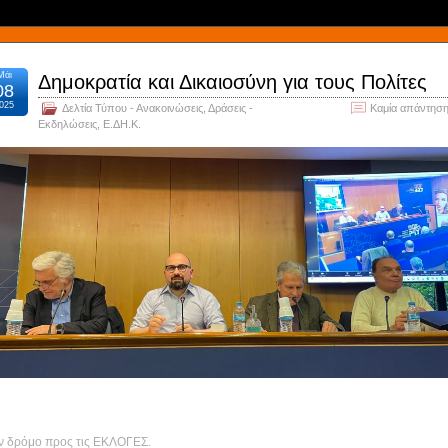
Μάι
Δημοκρατία και Δικαιοσύνη για τους Πολίτες
08
025
Δελτία Τύπου - Ανακοινώσεις
,
Δράσεις -
Καμία απάντηση
Εκδηλώσεις
,
Ε.ΔΗ.Κ.
ν δρόμο προς τις ΕΚΛΟΓΕΣ.