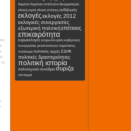
δημόσιο
δημόσιοι υπάλληλοι
δικομματισμός
ε
εκδήλωση
εθνική εορτή
εθνική επέτειος
εκλογές
εκλογές 2012
εκλογικές συνεργασίες
επέτειος
εξωτερική πολιτική
επικαιρότητα
ευρωεκλογές
ατα
κληρωτοί
κρίση
κυβέρνηση
να
συνεργασίας
μεταπολιτευση
παρελάσεις
πολιτικές αρχές ΕΔΗΚ
ε
πολίτευμα
πολιτικές δραστηριότητες
ει
πολιτική ιστορία
 τις
συριζα
πολυτεχνείο
συνέδριο
σύνταγμα
η
ο