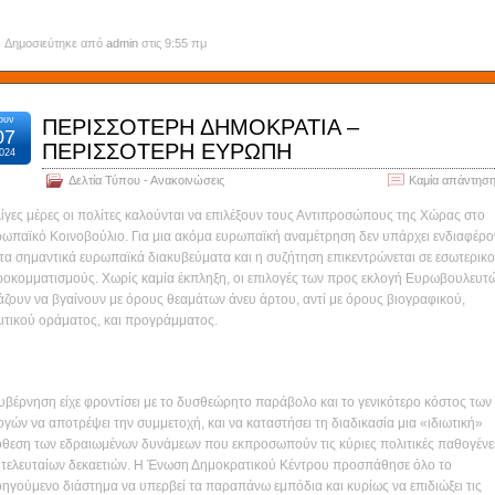
Δημοσιεύτηκε από
admin
στις 9:55 πμ
ουν
ΠΕΡΙΣΣΟΤΕΡΗ ΔΗΜΟΚΡΑΤΙΑ –
07
ΠΕΡΙΣΣΟΤΕΡΗ ΕΥΡΩΠΗ
024
Δελτία Τύπου - Ανακοινώσεις
Καμία απάντηση
λίγες μέρες οι πολίτες καλούνται να επιλέξουν τους Αντιπροσώπους της Χώρας στο
ωπαϊκό Κοινοβούλιο. Για μια ακόμα ευρωπαϊκή αναμέτρηση δεν υπάρχει ενδιαφέρο
 τα σημαντικά ευρωπαϊκά διακυβεύματα και η συζήτηση επικεντρώνεται σε εσωτερικ
ροκομματισμούς. Χωρίς καμία έκπληξη, οι επιλογές των προς εκλογή Ευρωβουλευτ
άζουν να βγαίνουν με όρους θεαμάτων άνευ άρτου, αντί με όρους βιογραφικού,
ιτικού οράματος, και προγράμματος.
υβέρνηση είχε φροντίσει με το δυσθεώρητο παράβολο και το γενικότερο κόστος των
ογών να αποτρέψει την συμμετοχή, και να καταστήσει τη διαδικασία μια «ιδιωτική»
θεση των εδραιωμένων δυνάμεων που εκπροσωπούν τις κύριες πολιτικές παθογένε
 τελευταίων δεκαετιών. Η Ένωση Δημοκρατικού Κέντρου προσπάθησε όλο το
ηγούμενο διάστημα να υπερβεί τα παραπάνω εμπόδια και κυρίως να επιδιώξει τις