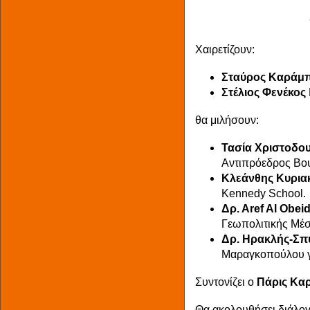
Χαιρετίζουν:
Σταύρος Καράμ
Στέλιος Φενέκος
θα μιλήσουν:
Τασία Χριστοδο
Αντιπρόεδρος Βο
Κλεάνθης Κυρια
Kennedy School.
Δρ. Α
ref
Al
Obei
Γεωπολιτικής Μέσ
Δρ. Ηρακλής-Σπ
Μαραγκοπούλου γ
Συντονίζει ο
Πάρις Κα
Θα ακολουθήσει διάλογο