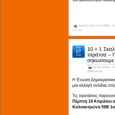
Δημοσιεύτηκε από
ΕΔΗΚ - Γρ
1:13 μμ
Απρ
10 + 1 Σκαλ
07
ταράτσα – Π
2014
σηκώσουμε 
Δελτία Τύπου - Α
Εκδηλώσεις
Η Ένωση Δημοκρατικού 
μια αλλαγή σελίδας στ
Τις προτάσεις παρουσι
Πέμπτη 10 Απριλίου σ
Κολοκοτρώνη 59Β 1ο