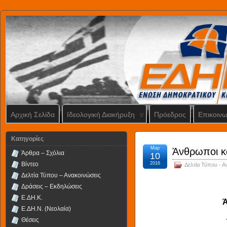
Αρχική Σελίδα
Ιδεολογική Διακήρυξη
Πρόεδρος
Επικοινω
Kατηγορίες
Μαρ
Άνθρωποι κα
Άρθρα – Σχόλια
10
Βίντεο
2016
Δελτία Τύπου - Α
Δελτία Τύπου – Ανακοινώσεις
Δράσεις – Εκδηλώσεις
Ε.ΔΗ.Κ.
Ά
Ε.ΔΗ.Ν. (Νεολαία)
Θέσεις