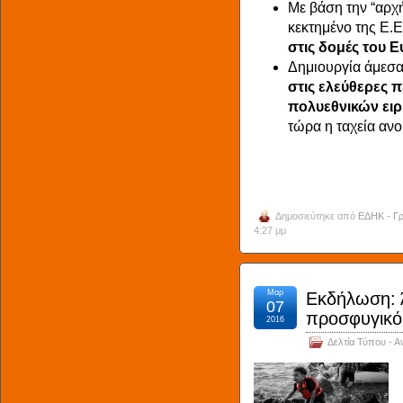
Με βάση την “αρχή
κεκτημένο της Ε.
στις δομές του 
Δημιουργία άμεσα
στις ελεύθερες π
πολυεθνικών ει
τώρα η ταχεία αν
Δημοσιεύτηκε από
ΕΔΗΚ - Γρ
4:27 μμ
Μαρ
Εκδήλωση: Ά
07
προσφυγικό
2016
Δελτία Τύπου - Α