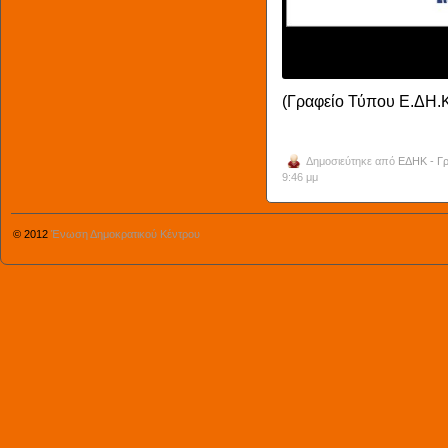
10 + 1 Σκαλοπάτια α
ΕΔΗΚ
(Γραφείο Τύπου Ε.ΔΗ.Κ
Δημοσιεύτηκε από
ΕΔΗΚ - Γρ
9:46 μμ
© 2012
Ένωση Δημοκρατικού Κέντρου