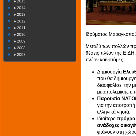
►
2015
►
2014
►
2013
►
2012
►
2011
Ιδρύματος Μαραγκοπούλ
►
2010
►
2009
Μεταξύ των πολλών πρ
►
2008
θέσεις πλέον της Ε.ΔΗ.
►
2007
πλέον καινοτόμες:
Δημιουργία
Ελεύ
που θα δημιουργη
διασφαλίσει την μ
μεταπολεμικής επ
Παρουσία ΝΑΤΟϊ
για την αποτροπή
ελληνικά νησιά.
Ιδιαίτερο
πρόγραμ
ανάδοχες οικογέ
φτάνουν στη χώρα