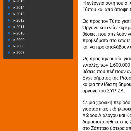
►
2015
Η ενέργεια αυτή του σ.
►
2014
Τύπου και από άποψη 
►
2013
►
2012
Ως προς τον Τύπο γιατί
►
2011
Όργανα και ενώ εκκρεμ
►
2010
θέσεις, που απειλούν ν
►
2009
προβλήματα στο εσωτερ
►
2008
και να προκαταλάβουν ε
►
2007
Ως προς την ουσία, για
εντολές, των 1.600.00
θέσεις που πλήττουν 
Εγχειρήματος της Ριζο
καίρια την ίδια τη δημ
όργανα του ΣΥΡΙΖΑ.
Σε μια χρονική περίοδ
γιορταστικές εκδηλώσει
Χώρου Διαλόγου και Κο
δημοσιοποιήθηκε στις 
στο Ζάππειο ύστερα α