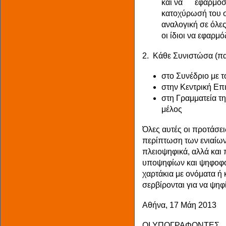
και να εφαρμοστε
κατοχύρωσή του σ
αναλογική σε όλες
οι ίδιοι να εφαρμ
2. Κάθε Συνιστώσα (παλ
στο Συνέδριο με 
στην Κεντρική Επι
στη Γραμματεία τ
μέλος
Όλες αυτές οι προτάσει
περίπτωση των ενιαίων
πλειοψηφικά, αλλά κα
υποψηφίων και ψηφοφό
χαρτάκια με ονόματα ή
σερβίρονται για να ψηφ
Αθήνα, 17 Μάη 2013
ΟΙ ΥΠΟΓΡΑΦΟΝΤΕΣ