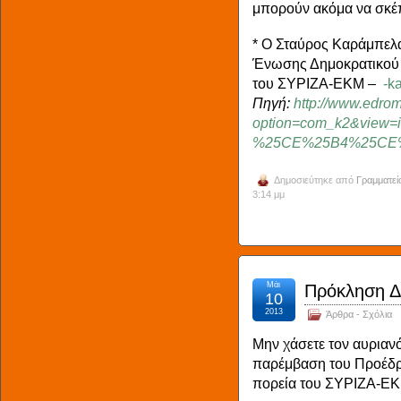
μπορούν ακόμα να σκέπτ
* Ο Σταύρος Καράμπελα
Ένωσης Δημοκρατικού Κ
του ΣΥΡΙΖΑ-ΕΚΜ –
-k
Πηγή:
http://www.edrom
option=com_k2&vi
%25CE%25B4%25CE
Δημοσιεύτηκε από
Γραμματεί
3:14 μμ
Μάι
Πρόκληση Δ
10
2013
Άρθρα - Σχόλια
Μην χάσετε τον αυριαν
παρέμβαση του Προέδρ
πορεία του ΣΥΡΙΖΑ-ΕΚ