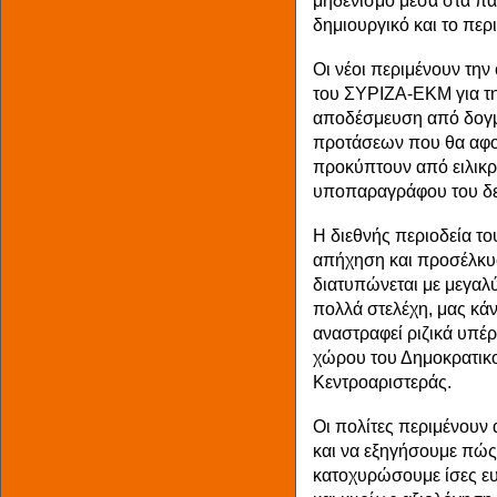
μηδενισμό μέσα στα παν
δημιουργικό και το περ
Οι νέοι περιμένουν τη
του ΣΥΡΙΖΑ-ΕΚΜ για τη
αποδέσμευση από δογμα
προτάσεων που θα αφορ
προκύπτουν από ειλικρι
υποπαραγράφου του δε
Η διεθνής περιοδεία τ
απήχηση και προσέλκυ
διατυπώνεται με μεγαλύ
πολλά στελέχη, μας κάν
αναστραφεί ριζικά υπέ
χώρου του Δημοκρατικο
Κεντροαριστεράς.
Οι πολίτες περιμένουν 
και να εξηγήσουμε πώς
κατοχυρώσουμε ίσες ευκ