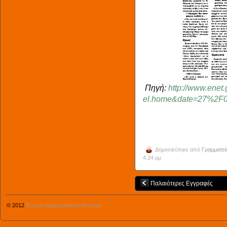
Πηγή:
http://www.enet.
el.home&date=27%2F
Δημοσιεύτηκε από
Γραμματεί
4:24 μμ
Παλαιότερες Εγγραφές
© 2012
Ένωση Δημοκρατικού Κέντρου