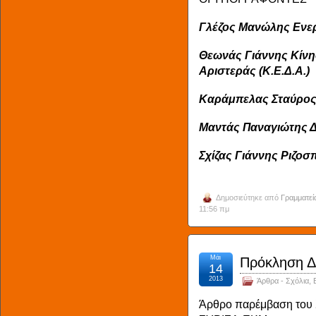
Γλέζος Μανώλης Ενερ
Θεωνάς Γιάννης Κίνη
Αριστεράς (Κ.Ε.Δ.Α.)
Καράμπελας Σταύρος 
Μαντάς Παναγιώτης Δ
Σχίζας Γιάννης Ριζοσ
Δημοσιεύτηκε από
Γραμματεί
11:56 πμ
Μάι
Πρόκληση Δ
14
2013
Άρθρα - Σχόλια
,
Άρθρο παρέμβαση του Σ