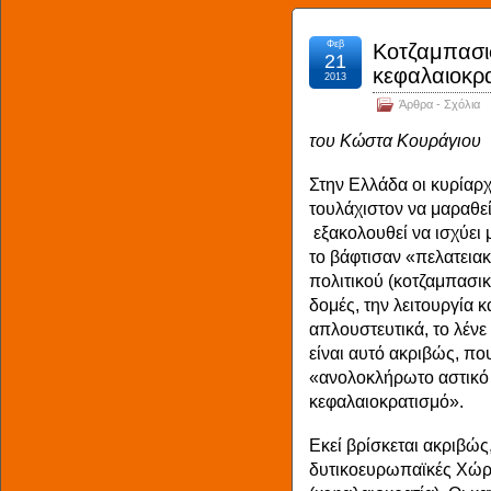
Φεβ
Κοτζαμπασι
21
κεφαλαιοκρ
2013
Άρθρα - Σχόλια
του Κώστα Κουράγιου
Στην Ελλάδα οι κυρίαρχ
τουλάχιστον να μαραθε
εξακολουθεί να ισχύει 
το βάφτισαν «πελατειακ
πολιτικού (κοτζαμπασικ
δομές, την λειτουργία κ
απλουστευτικά, το λένε
είναι αυτό ακριβώς, πο
«ανολοκλήρωτο αστικό σ
κεφαλαιοκρατισμό».
Εκεί βρίσκεται ακριβώς,
δυτικοευρωπαϊκές Χώρ