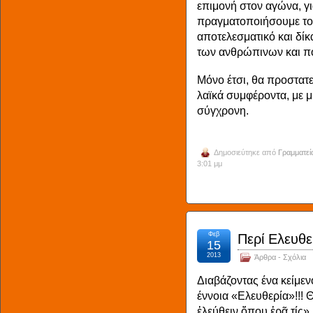
επιμονή στον αγώνα, γι
πραγματοποιήσουμε το 
αποτελεσματικό και δίκ
των ανθρώπινων και π
Μόνο έτσι, θα προστατε
λαϊκά συμφέροντα, με 
σύγχρονη.
Δημοσιεύτηκε από
Γραμματεί
3:01 μμ
Φεβ
Περί Ελευθ
15
2013
Άρθρα - Σχόλια
Διαβάζοντας ένα κείμεν
έννοια «Ελευθερία»!!! 
ἐλεύθειν ὅπου ἐρᾶ τίς»