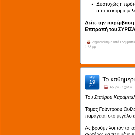
Δυστυχώς η πρότ
από το κόμμα μελ
Δείτε την παρέμβαση 
Επιτροπή του ΣΥΡΙ
Δημοσιεύτηκε από
Γραμματεί
1:53 μμ
Μαρ
Το καθημερι
19
2013
Άρθρα - Σχόλια
Του Σταύρου Καράμπελ
Τόμας Γούντροου Ουίλσ
παράγεται στο μεγάλο 
Ας βρούμε λοιπόν το κ
σωτήρες να περιμένο