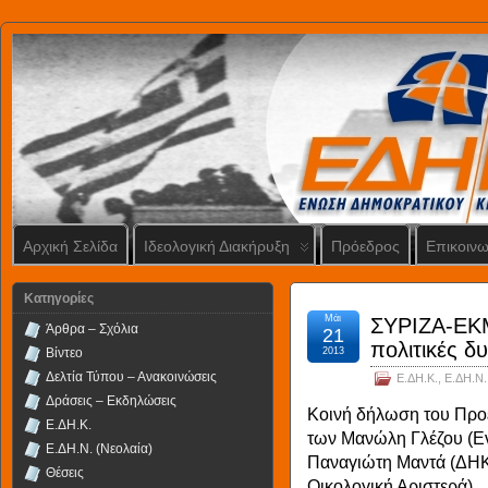
Αρχική Σελίδα
Ιδεολογική Διακήρυξη
Πρόεδρος
Επικοινω
Kατηγορίες
Μάι
ΣΥΡΙΖΑ-ΕΚΜ
Άρθρα – Σχόλια
21
πολιτικές δ
Βίντεο
2013
Δελτία Τύπου – Ανακοινώσεις
Ε.ΔΗ.Κ.
,
Ε.ΔΗ.Ν.
Δράσεις – Εκδηλώσεις
Kοινή δήλωση του Προ
Ε.ΔΗ.Κ.
των Μανώλη Γλέζου (Εν
Ε.ΔΗ.Ν. (Νεολαία)
Παναγιώτη Μαντά (ΔΗΚΚ
Θέσεις
Οικολογική Αριστερά)