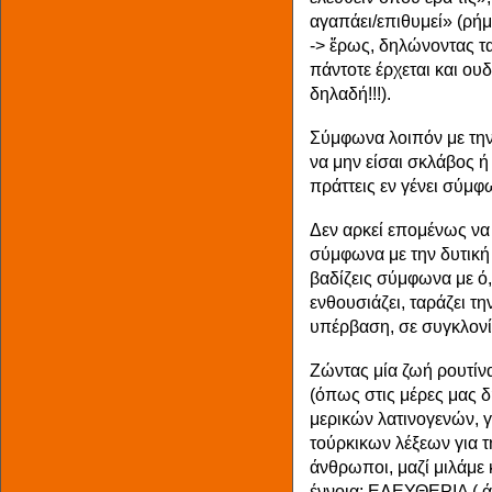
αγαπάει/επιθυμεί» (ρή
-> ἔρως, δηλώνοντας τα
πάντοτε έρχεται και ου
δηλαδή!!!).
Σύμφωνα λοιπόν με την 
να μην είσαι σκλάβος ή 
πράττεις εν γένει σύμφ
Δεν αρκεί επομένως να 
σύμφωνα με την δυτική 
βαδίζεις σύμφωνα με ό,
ενθουσιάζει, ταράζει τη
υπέρβαση, σε συγκλον
Ζώντας μία ζωή ρουτίνα
(όπως στις μέρες μας δ
μερικών λατινογενών, 
τούρκικων λέξεων για τη
άνθρωποι, μαζί μιλάμε 
έννοια: ΕΛΕΥΘΕΡΙΑ ( άν