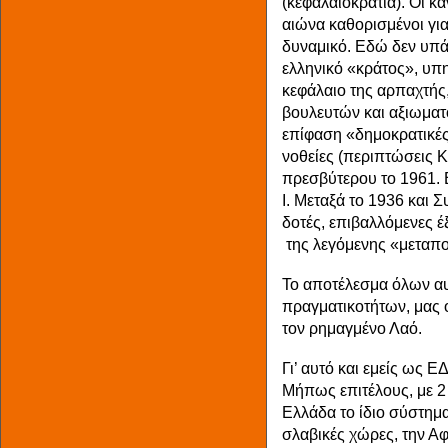
(κεφαλαιοκρατία). Οι κα
αιώνα καθορισμένοι για
δυναμικό. Εδώ δεν υπάρ
ελληνικό «κράτος», υπ
κεφάλαιο της αρπαχτής
βουλευτών και αξιωματ
επίφαση «δημοκρατικές»
νοθείες (περιπτώσεις 
πρεσβύτερου το 1961. Ε
Ι. Μεταξά το 1936 και 
δοτές, επιβαλλόμενες 
της λεγόμενης «μεταπολ
Το αποτέλεσμα όλων α
πραγματικοτήτων, μας 
τον ρημαγμένο Λαό.
Γι’ αυτό και εμείς ως 
Μήπως επιτέλους, με 2
Ελλάδα το ίδιο σύστημ
σλαβικές χώρες, την Αφ