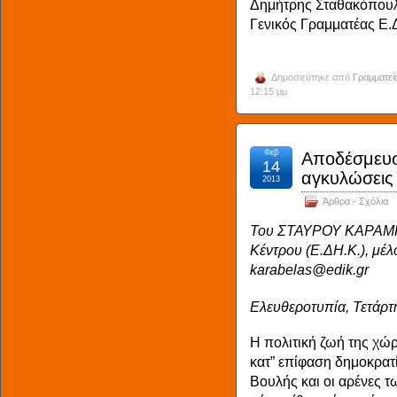
Δημήτρης Σταθακόπου
Γενικός Γραμματέας Ε.
Δημοσιεύτηκε από
Γραμματεί
12:15 μμ
Φεβ
Αποδέσμευσ
14
αγκυλώσεις
2013
Άρθρα - Σχόλια
Του ΣΤΑΥΡΟΥ ΚΑΡΑΜΠ
Κέντρου (Ε.ΔΗ.Κ.), μέ
karabelas@edik.gr
Ελευθεροτυπία, Τετάρ
Η πολιτική ζωή της χώρ
κατ” επίφαση δημοκρα
Βουλής και οι αρένες 