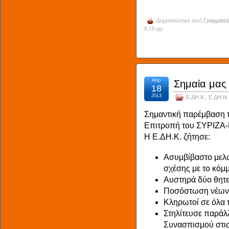
Δημοσιεύτηκε από
Γραμματεί
8:16 μμ
Απρ
Σημαία μας 
18
2013
Ε.ΔΗ.Κ.
,
Ε.ΔΗ.Ν.
Σημαντική παρέμβαση τ
Επιτροπή του ΣΥΡΙΖΑ
Η Ε.ΔΗ.Κ. ζήτησε:
Ασυμβίβαστο μελ
σχέσης με το κόμμ
Αυστηρά δύο θητε
Ποσόστωση νέων σ
Κληρωτοί σε όλα 
Στηλίτευσε παράλ
Συνασπισμού στις 