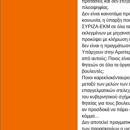
προτάσεις και δεν έτυχ
πλειοψηφίας.
Δεν είναι καινοτόμα π
κοινωνία, η ύπαρξη πο
ΣΥΡΙΖΑ-ΕΚΜ σε όλα τα 
εκλεγμένων με μηχανισ
προκύψει με κλήρωση α
δεν είναι η πραγμάτωσ
Υπάρχουν στην Αριστερ
από αυτούς; Ποιος είνα
θητειών σε όλα τα όργα
βουλευτές;
Ποιοι καρεκλοκένταυρο
μεταξύ των μελών των
επαγγελματικών στελεχ
του κυβερνητικού σχήμα
θητείας για τους βουλευ
αν προσδοκά να πάρει σ
κόμμα…
Δεν αποτελεί πραγματικ
των παρασκηνίων η υιο