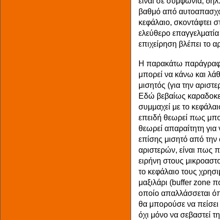
είναι σε συμφωνία, δηλ
βαθμό από αυτοαπασχολ
κεφάλαιο, σκοντάφτει σ
ελεύθερο επαγγελματία 
επιχείρηση βλέπει το α
Η παρακάτω παράγραφο
μπορεί να κάνω και λάθ
μισητός (για την αριστ
Εδώ βεβαίως καραδοκεί
συμμαχεί με το κεφάλαι
επειδή θεωρεί πως μπορ
θεωρεί απαραίτητη για ν
επίσης μισητό από την
αριστερών, είναι πως π
ειρήνη στους μικροαστ
το κεφάλαιο τους χρησι
μαξιλάρι (buffer zone π
οποίο απαλλάσσεται όπ
θα μπορούσε να πείσει
όχι μόνο να σεβαστεί τη