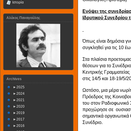
Ιστορία
Ενόψει της συνεδρίασ
Ιδρυτικού Συνεδρίου 
Αλέκος Παναγούλης
Όπως είναι δημόσια γνω
συγκληθεί για τις 10 έω
Στα πλαίσια προετοιμα
θέσεων για το Συνέδρι
Κεντρικής Γραμματείας
στις 14/5 και 18-19/5/2
Archives
►
2025
Ωστόσο, μια μέρα νωρί
►
2024
Πρόεδρος της Κοινοβου
►
2021
του στον Ραδιοφωνικό 
►
2020
προχώρησε σε ουσιαστι
►
2019
σημαντικά οργανωτικά θ
►
2017
Συνέδριο.
►
2016