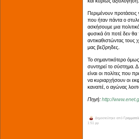
και κυρίως αξιολόγηση.
Περιμένουν προτάσεις γ
που ήταν πάντα ο στυλο
ασκήσουμε μια πολιτικ
φυσικά ότι ποτέ δεν θ
αντικαθιστώντας τους χ
μας βεζίρηδες.
Το σημαντικότερο όμως 
συντηρεί το σύστημα. 
είναι οι πολίτες που π
να κυριαρχήσουν οι εκφ
καναπέ, ο αγώνας λοι
Πηγή:
http://www.enet.
Δημοσιεύτηκε από
Γραμματεί
1:51 μμ