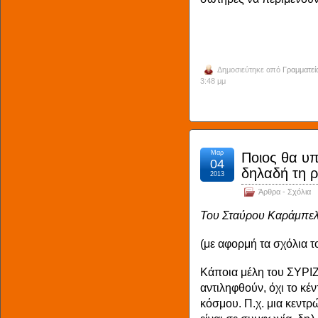
Δημοσιεύτηκε από
Γραμματεί
3:48 μμ
Μαρ
Ποιος θα υπ
04
δηλαδή τη ρ
2013
Άρθρα - Σχόλια
Του Σταύρου Καράμπελ
(με αφορμή τα σχόλια 
Kάποια μέλη του ΣΥΡΙΖ
αντιληφθούν, όχι το κέ
κόσμου. Π.χ. μια κεντρ