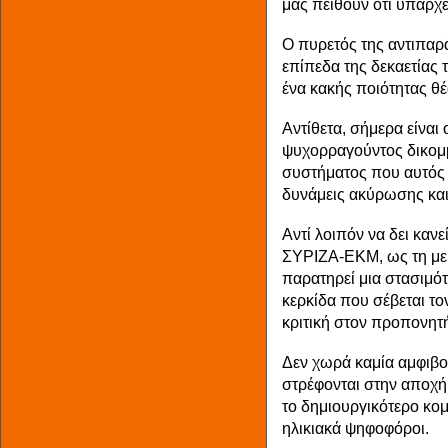
μάς πείθουν ότι υπάρχε
Ο πυρετός της αντιπαρ
επίπεδα της δεκαετίας 
ένα κακής ποιότητας θέ
Αντίθετα, σήμερα είνα
ψυχορραγούντος δικομμ
συστήματος που αυτός έχ
δυνάμεις ακύρωσης και
Αντί λοιπόν να δει καν
ΣΥΡΙΖΑ-ΕΚΜ, ως τη με
παρατηρεί μια στασιμό
κερκίδα που σέβεται τον
κριτική στον προπονητ
Δεν χωρά καμία αμφιβο
στρέφονται στην αποχή,
το δημιουργικότερο κομ
ηλικιακά ψηφοφόροι.