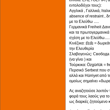
εντολοδόχοι τους):
Αγγλικά , Γαλλικά, Ιταλι
absence of restraint ,
με το Ελεύθω ….
Γερμανικά Freiheit Δανι
και τα πρωτογερμανικά f
σχέση με το Ελεύθω….
Κινέζικα: 自由 = δωρεάν 
την Ελευθερία
Σλαβογενώς: Свобода –
(να γίνει ) και
Τούρκικα: Özgürlük = f
Περσικό Serbest που ση
αλλά και Hürriyet από τ
ομοίως σημαίνει «δωρε
Ας αναζητούσε λοιπόν τ
φορά τους λαούς για το
ως διαρκές ζητούμενο κ