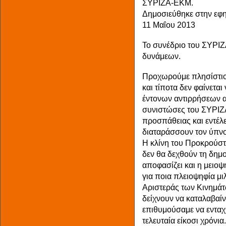
ΣΥΡΙΖΑ-ΕΚΜ.
Δημοσιεύθηκε στην εφη
11 Μαΐου 2013
Το συνέδριο του ΣΥΡΙ
δυνάμεων.
Προχωρούμε πλησίστιο
και τίποτα δεν φαίνετα
έντονων αντιρρήσεων α
συνιστώσες του ΣΥΡΙΖΑ
προσπάθειας και εντέλε
διαταράσσουν τον ύπνο
Η κλίνη του Προκρούστη
δεν θα δεχθούν τη δημ
αποφασίζει και η μειοψ
για ποια πλειοψηφία μ
Αριστεράς των Κινημάτω
δείχνουν να καταλαβαίν
επιθυμούσαμε να ενταχ
τελευταία είκοσι χρόνια.