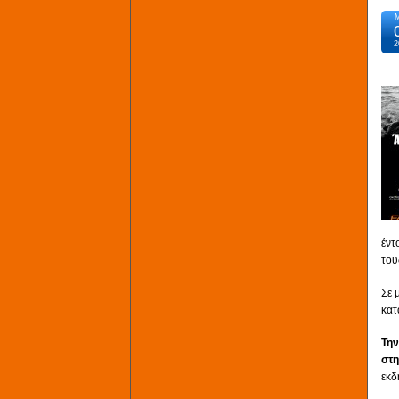
2
έντ
του
Σε 
κατ
Την
στη
εκδ