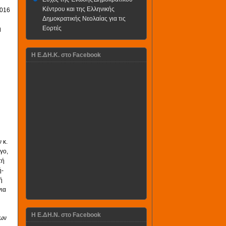
Κέντρου και της Ελληνικής
2016
Δημοκρατικής Νεολαίας για τις
Εορτές
η
H Ε.ΔΗ.Κ. στο Facebook
 κ.
γο,
τή
ή-
ή
ια
Η Ε.ΔΗ.Ν. στο Facebook
εων