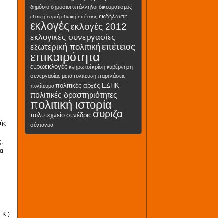
δημόσιο
δημόσιοι υπάλληλοι
δικομματισμός
εκδήλωση
εθνική εορτή
εθνική επέτειος
εκλογές
εκλογές 2012
εκλογικές συνεργασίες
επέτειος
εξωτερική πολιτική
επικαιρότητα
ευρωεκλογές
κληρωτοί
κρίση
κυβέρνηση
συνεργασίας
μεταπολιτευση
παρελάσεις
πολιτικές αρχές ΕΔΗΚ
πολίτευμα
πολιτικές δραστηριότητες
πολιτική ιστορία
συριζα
πολυτεχνείο
συνέδριο
ής.
σύνταγμα
.
τα
.Κ.)