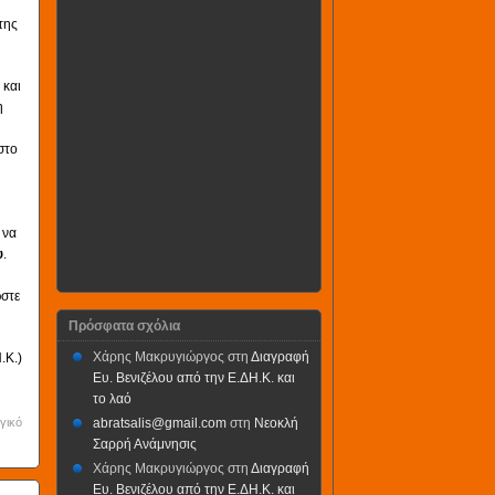
της
 και
η
στο
 να
υ
.
στε
Πρόσφατα σχόλια
Χάρης Μακρυγιώργος
στη
Διαγραφή
.Κ.)
Ευ. Βενιζέλου από την Ε.ΔΗ.Κ. και
το λαό
γικό
abratsalis@gmail.com
στη
Νεοκλή
Σαρρή Ανάμνησις
Χάρης Μακρυγιώργος
στη
Διαγραφή
Ευ. Βενιζέλου από την Ε.ΔΗ.Κ. και