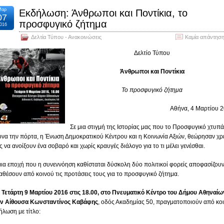
Μαρ
Εκδήλωση: Άνθρωποι και Ποντίκια, το
07
προσφυγικό ζήτημα
016
Δελτία Τύπου - Ανακοινώσεις
Καμία απάντηση
Δελτίο Τύπου
Άνθρωποι και Ποντίκια
Το προσφυγικό ζήτημα
Αθήνα, 4 Μαρτίου 
Σε μια στιγμή της Ιστορίας μας που το Προσφυγικό χτυπά
ονα την πόρτα, η Ένωση Δημοκρατικού Κέντρου και η Κοινωνία Αξιών, θεώρησαν χρ
ς να ανοίξουν ένα σοβαρό και χωρίς κραυγές διάλογο για το τι μέλει γενέσθαι.
μια εποχή που η συνεννόηση καθίσταται δύσκολη δύο πολιτικοί φορείς αποφασίζουν
αθέσουν από κοινού τις προτάσεις τους για το προσφυγικό ζήτημα.
 Τετάρτη 9 Μαρτίου 2016 στις 18.00, στο Πνευματικό Κέντρο του Δήμου Αθηναίω
ν Αίθουσα Κωνσταντίνος Καβάφης
, οδός Ακαδημίας 50, πραγματοποιούν από κο
ήλωση με τίτλο: