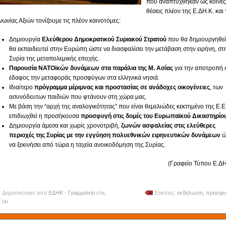
που αναπτύχθηκαν ως κοινές
θέσεις πλέον της Ε.ΔΗ.Κ. και 
νωνίας Αξιών τονίζουμε τις πλέον καινοτόμες:
Δημιουργία
Ελεύθερου Δημοκρατικού Συριακού Στρατού
που θα δημιουργηθεί
θα εκπαιδευτεί στην Ευρώπη ώστε να διασφαλίσει την μετάβαση στην ειρήνη, στ
Συρία της μεταπολεμικής εποχής.
Παρουσία ΝΑΤΟϊκών δυνάμεων στα παράλια της Μ. Ασίας
για την αποτροπή 
έδαφος την μεταφοράς προσφύγων στα ελληνικά νησιά.
Ιδιαίτερο
πρόγραμμα μέριμνας και προστασίας σε ανάδοχες οικογένειες
, των
ασυνόδευτων παιδιών που φτάνουν στη χώρα μας.
Με βάση την “αρχή της αναλογικότητας” που είναι θεμελιώδες κεκτημένο της Ε.Ε
επιδιωχθεί η προσήκουσα
προσφυγή στις δομές του Ευρωπαϊκού Δικαστηρίο
Δημιουργία άμεσα και χωρίς χρονοτριβή,
ζωνών ασφαλείας στις ελεύθερες
περιοχές της Συρίας με την εγγύηση πολυεθνικών ειρηνευτικών δυνάμεων
ώ
να ξεκινήσει από τώρα η ταχεία ανοικοδόμηση της Συρίας.
(Γραφείο Τύπου Ε.ΔΗ
Δημοσιεύτηκε από
ΕΔΗΚ - Γραμματεία
στις
Ετικέτες:
εκδήλωση
,
προσφυ
7 μμ