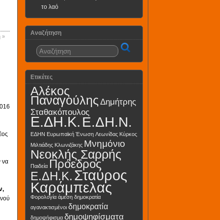
το λαό
Αναζήτηση
 »
Ετικέτες
Αλέκος
Παναγούλης
Δημήτρης
2016
Σταθακόπουλος
Ε.ΔΗ.Κ.
Ε.ΔΗ.Ν.
έος
ΕΔΗΝ
Ευρωπαϊκή Ένωση
Λεωνίδας Κύρκος
Μνημόνιο
Μιλτιάδης Κλωνιζάκης
Νεοκλής Σαρρής
Πρόεδρος
 να
Παιδεία
Σταύρος
Ε.ΔΗ.Κ.
Καράμπελας
ν,
Φορολογία
άμεση δημοκρατία
ινού
δημοκρατία
αγανακτισμένοι
δημοψηφίσματα
δημοψήφισμα