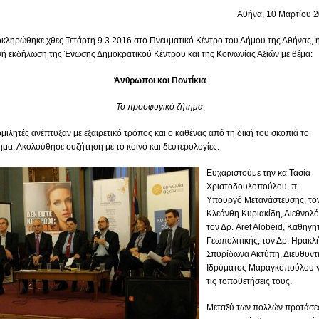
Αθήνα, 10 Μαρτίου 
κληρώθηκε χθες Τετάρτη 9.3.2016 στο Πνευματικό Κέντρο του Δήμου της Αθήνας, 
νή εκδήλωση της Ένωσης Δημοκρατικού Κέντρου και της Κοινωνίας Αξιών με θέμα:
Άνθρωποι και Ποντίκια
Το προσφυγικό ζήτημα
ομιλητές ανέπτυξαν με εξαιρετικό τρόπος και ο καθένας από τη δική του σκοπιά το
ημα. Ακολούθησε συζήτηση με το κοινό και δευτερολογίες.
Ευχαριστούμε την κα Τασία
Χριστοδουλοπούλου, π.
Υπουργό Μετανάστευσης, τον
Κλεάνθη Κυριακίδη, Διεθνολό
τον Δρ. Aref Alobeid, Καθηγη
Γεωπολιτικής, τον Δρ. Ηρακλ
Σπυρίδωνα Ακτύπη, Διευθυντ
Ιδρύματος Μαραγκοπούλου γ
τις τοποθετήσεις τους.
Μεταξύ των πολλών προτάσ