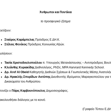
Άνθρωποι και Ποντίκια
το προσφυγικό ζήτημα
ρετίζουν:
Σταύρος Καράμπελας
Πρόεδρος Ε.ΔΗ.Κ.
Στέλιος Φενέκος
Πρόεδρος Κοινωνίας Αξιών.
μιλήσουν:
Τασία Χριστοδουλοπούλου
π. Υπουργός Μετανάστευσης – Αντιπρόεδρος Βουλ
Κλεάνθης Κυριακίδης
Διεθνολόγος, PhDc, MPA Harvrard Kennedy School.
Δρ. Α
ref
Al
Obeid
Kαθηγητής Διεθνών Σχέσεων & Γεωπολιτικής Μέσης Ανατολής
Δρ. Ηρακλής-Σπυρίδων Ακτύπης
Διευθυντής Ιδρύματος Μαραγκοπούλου για 
Δικαιώματα του Ανθρώπου.
τονίζει ο
Πάρις Καρβουνόπουλος
Δημοσιογράφος.
ακολουθήσει διάλογος με το κοινό.
(Γραφείο Τύπου Ε.ΔΗ