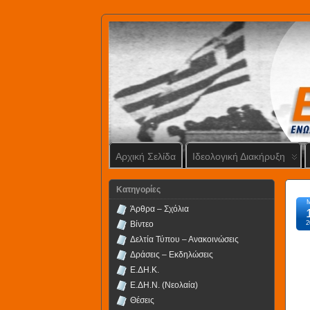
Αρχική Σελίδα
Ιδεολογική Διακήρυξη
Kατηγορίες
Άρθρα – Σχόλια
Βίντεο
2
Δελτία Τύπου – Ανακοινώσεις
Δράσεις – Εκδηλώσεις
Ε.ΔΗ.Κ.
Ε.ΔΗ.Ν. (Νεολαία)
Θέσεις