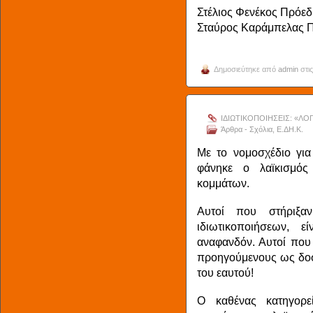
Στέλιος Φενέκος Πρόεδ
Σταύρος Καράμπελας 
Δημοσιεύτηκε από
admin
στις
ΙΔΙΩΤΙΚΟΠΟΙΗΣΕΙΣ: «Λ
Άρθρα - Σχόλια
,
Ε.ΔΗ.Κ.
Με το νομοσχέδιο για 
φάνηκε ο λαϊκισμό
κομμάτων.
Αυτοί που στήριξα
ιδιωτικοποιήσεων, 
αναφανδόν. Αυτοί που 
προηγούμενους ως δοσί
του εαυτού!
Ο καθένας κατηγορε