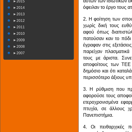
αυτών των ιδιωτικών ε
►
2015
όφειλαν το έργο τους α
►
2014
►
2013
2. Η φοίτηση των σπου
►
2012
χωρίς δική τους ευθύ
►
2011
αφού όπως διαπιστώθ
►
2010
πατούσαν καν το πόδι 
►
2009
έγραφαν στις εξετάσει
►
2008
παρείχαν πλασματικά 
►
2007
τους με άριστα. Συν
αποφοίτους των ΤΕΕ 
δημόσιο και ότι καταλ
περισσότερο άξιους υ
3. Η ρύθμιση που πρ
αφορούσε τους αποφοί
ετεροχρονισμένα εφα
πτυχία, σε άλλους χ
Πανεπιστήμια.
4. Οι πειθαρχικές 