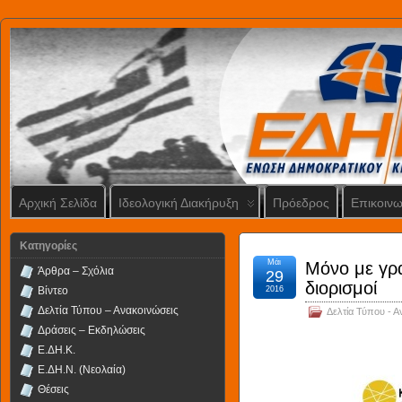
Αρχική Σελίδα
Ιδεολογική Διακήρυξη
Πρόεδρος
Επικοινω
Kατηγορίες
Μάι
Μόνο με γρ
Άρθρα – Σχόλια
29
διορισμοί
Βίντεο
2016
Δελτία Τύπου – Ανακοινώσεις
Δελτία Τύπου - Α
Δράσεις – Εκδηλώσεις
Ε.ΔΗ.Κ.
Ε.ΔΗ.Ν. (Νεολαία)
Θέσεις