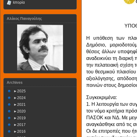
Ιστορία
Αλέκος Παναγούλης
ΥΠΟ
Η υπόθεση των πλα
Δημόσιο, μοριοδοτούμ
θέσεις άλλων υποψηφί
αναδεικνύει τη διαρκή 
την πελατειακή σχέση τ
του θεσμικού πλαισίου
αξιολόγησης, απόδοση
Archives
ποινών στους δημοσίο
►
2025
Συγκεκριμένα:
►
2024
1. Η λειτουργία των σ
►
2021
τον νόμο κριτήρια πρό
►
2020
ΠΑΣΟΚ και ΝΔ. Με μεγ
►
2019
αναγκάσθηκε από τις αντ
►
2017
Οι δε επιτροπές που ήτ
►
2016