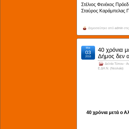
Στέλιος Φενέκος Πρόεδ
Σταύρος Καράμπελας 
Δημοσιεύτηκε από
admin
στις
Μάι
40 χρόνια μ
03
Δήμος δεν 
2016
Δελτία Τύπου - Α
Ε.ΔΗ.Ν. (Νεολαία)
40 χρόνια μετά ο 