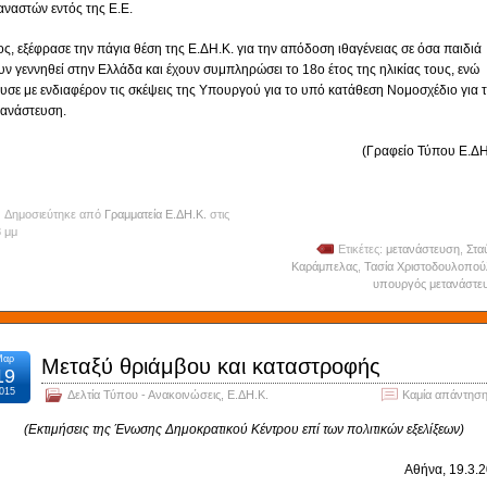
αναστών εντός της Ε.Ε.
ος, εξέφρασε την πάγια θέση της Ε.ΔΗ.Κ. για την απόδοση ιθαγένειας σε όσα παιδιά
υν γεννηθεί στην Ελλάδα και έχουν συμπληρώσει το 18ο έτος της ηλικίας τους, ενώ
υσε με ενδιαφέρον τις σκέψεις της Υπουργού για το υπό κατάθεση Νομοσχέδιο για 
ανάστευση.
(Γραφείο Τύπου Ε.ΔΗ
Δημοσιεύτηκε από
Γραμματεία Ε.ΔΗ.Κ.
στις
8 μμ
Ετικέτες:
μετανάστευση
,
Στα
Καράμπελας
,
Τασία Χριστοδουλοπο
υπουργός μετανάστε
Μαρ
Μεταξύ θριάμβου και καταστροφής
19
015
Δελτία Τύπου - Ανακοινώσεις
,
Ε.ΔΗ.Κ.
Καμία απάντηση
(Εκτιμήσεις της Ένωσης Δημοκρατικού Κέντρου επί των πολιτικών εξελίξεων)
Αθήνα, 19.3.