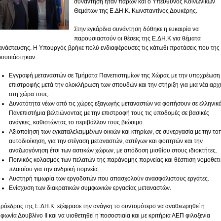
συνάντηση ήταν παρών και ο Υπεύθυνος Κοινωνικών
Θεμάτων της Ε.ΔΗ.Κ. Κωνσταντίνος Δουκέρης.
Στην εγκάρδια συνάντηση δόθηκε η ευκαιρία να
παρουσιαστούν οι θέσεις της Ε.ΔΗ.Κ για θέματα
ανάστευσης. Η Υπουργός βρήκε πολύ ενδιαφέρουσες τις κάτωθι προτάσεις που της
ουσιάστηκαν:
Εγγραφή μεταναστών σε Τμήματα Πανεπιστημίων της Χώρας με την υποχρέωση
επιστροφής μετά την ολοκλήρωση των σπουδών και την στήριξη για μια νέα αρχ
στη χώρα τους.
Δυνατότητα νέων από τις χώρες εξαγωγής μεταναστών να φοιτήσουν σε ελληνικ
Πανεπιστήμια βελτιώνοντας με την επιστροφή τους τις υποδομές σε βασικές
ανάγκες, καθιστώντας το περιβάλλον τους βιώσιμο.
Αξιοποίηση των εγκαταλελειμμένων οικιών και κτηρίων, σε συνεργασία με την το
αυτοδιοίκηση, για την στέγαση μεταναστών, αστέγων και φοιτητών και την
αναζωογόνηση έτσι των αστικών χώρων, με απόδοση μισθίου στους ιδιοκτήτες.
Ποινικός κολασμός των πελατών της παράνομης πορνείας και θέσπιση νομοθετ
πλαισίου για την ανδρική πορνεία.
Αυστηρή τιμωρία των εργοδοτών που απασχολούν ανασφάλιστους εργάτες.
Ενίσχυση των διακρατικών συμφωνιών εργασίας μεταναστών.
ρόεδρος της Ε.ΔΗ.Κ. εξέφρασε την ανάγκη το συντομότερο να αναθεωρηθεί η
φωνία Δουβλίνο ΙΙ και να υιοθετηθεί η ποσοστιαία και με κριτήρια ΑΕΠ φιλοξενία