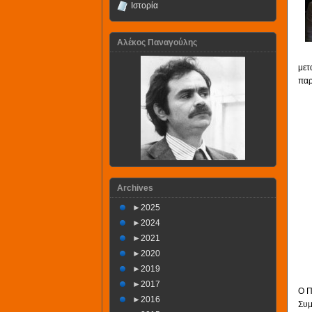
Ιστορία
Αλέκος Παναγούλης
μετ
παρ
Archives
►
2025
►
2024
►
2021
►
2020
►
2019
►
2017
Ο Π
►
2016
Συμ