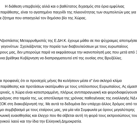
ιάθεση υπερβολής αλλά και ο βαθύτατος διχασμός στα όρια εμφύλιας
ιπαράθεσης, είναι το αγαπημένο παιχνίδι της πλειονότητας των συμπολιτών μας για
ε ζήτημα που απασχολεί τον δημόσιο βίο της Χώρας.
Ριζοσπάστες Μεταρρυθμιστές της Ε.ΔΗ.Κ. έχουμε μάθει σε πιο ψύχραιμες αποτιμήσε
 γεγονότων. Σχολιάζοντας την πορεία των διαβουλεύσεων με τους ευρωπαίους
ίρους μας, δεν μπορούμε παρά να εκφράσουμε την ικανοποίησή μας που μετά από 
νια βρέθηκε Κυβέρνηση να διαπραγματευτεί επί της ουσίας στις Βρυξέλλες.
αι προφανές ότι οι προσεχείς μήνες θα κυλήσουν μέσα σ” ένα σκληρό κλίμα
ιπαράθεσης και προτάσεων εκατέρωθεν με τους υπόλοιπους Ευρωπαίους. Ας είμασ
ικρινείς, η Χώρα είναι κατεστραμμένη, πλήρως αντιπαραγωγική και φοροδιαφεύγουσ
αράχνες στα ταμεία της, ως αποτέλεσμα της χρόνιας παθογένειας της εναλλαγής ΝΔ 
ΟΚ στη διακυβέρνησή της. Με αυτά τα δεδομένα δεν υπάρχει άλλος δρόμος από τ
ιμο συμβιβασμό με τους εταίρους μας, για μία νέα Συμφωνία με όρους μεγαλύτερης
νωνική ευαισθησίας και έλεγχο που θα σέβεται αυτή τη φορά τους εκπροσώπους το
ηνικού λαού και την ίδια την Ελληνική Δημοκρατία.