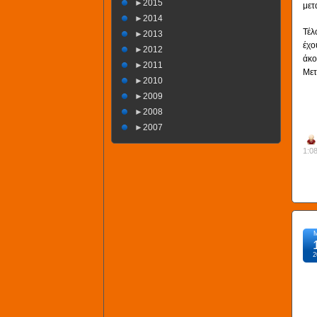
►
2015
μετ
►
2014
Τέλ
►
2013
έχο
►
2012
άκο
►
2011
Μετ
►
2010
►
2009
►
2008
►
2007
1:0
2