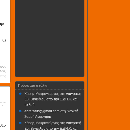
την
.Κ.)
ύρος
ύλου
,
υσης
Πρόσφατα σχόλια
Χάρης Μακρυγιώργος
στη
Διαγραφή
Ευ. Βενιζέλου από την Ε.ΔΗ.Κ. και
το λαό
 »
abratsalis@gmail.com
στη
Νεοκλή
Σαρρή Ανάμνησις
Χάρης Μακρυγιώργος
στη
Διαγραφή
2015
Ευ. Βενιζέλου από την Ε.ΔΗ.Κ. και