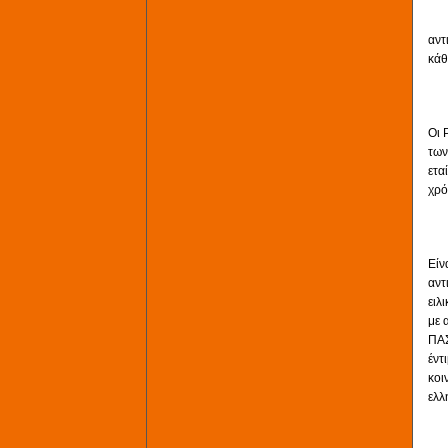
Η δ
αντ
κάθ
Οι 
των
ετα
χρό
Είν
αντ
ειλ
με 
ΠΑΣ
έντ
κοι
ελλ