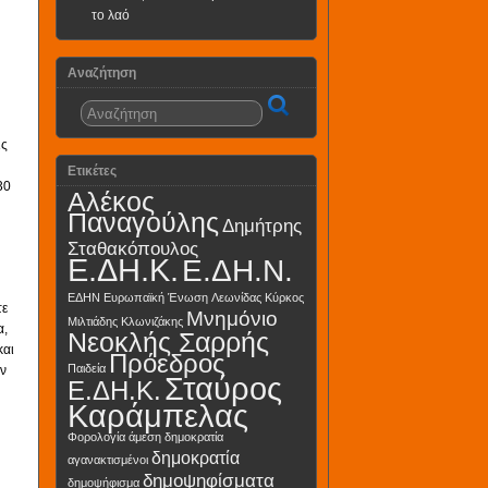
το λαό
Αναζήτηση
ις
Ετικέτες
30
Αλέκος
Παναγούλης
Δημήτρης
Σταθακόπουλος
Ε.ΔΗ.Κ.
Ε.ΔΗ.Ν.
ΕΔΗΝ
Ευρωπαϊκή Ένωση
Λεωνίδας Κύρκος
τε
Μνημόνιο
Μιλτιάδης Κλωνιζάκης
α,
Νεοκλής Σαρρής
και
Πρόεδρος
Παιδεία
ον
Σταύρος
Ε.ΔΗ.Κ.
Καράμπελας
υ
Φορολογία
άμεση δημοκρατία
δημοκρατία
αγανακτισμένοι
δημοψηφίσματα
δημοψήφισμα