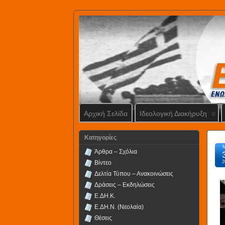
Αρχική Σελίδα
Ιδεολογική Διακήρυξη
Kατηγορίες
Άρθρα – Σχόλια
Βίντεο
2
Δελτία Τύπου – Ανακοινώσεις
Δράσεις – Εκδηλώσεις
Ε.ΔΗ.Κ.
Ε.ΔΗ.Ν. (Νεολαία)
Θέσεις