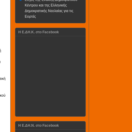
Κέντρου και της Ελληνικής
Δημοκρατικής Νεολαίας για τις
Εορτές
H Ε.ΔΗ.Κ. στο Facebook
ή
ά
πική
ικού
Η Ε.ΔΗ.Ν. στο Facebook