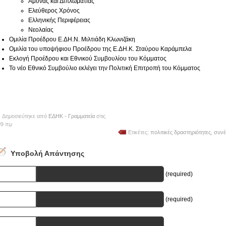
Άμυνας και Διπλωματίας
Ελεύθερος Χρόνος
Ελληνικής Περιφέρειας
Νεολαίας
Ομιλία Προέδρου Ε.ΔΗ.Ν. Μιλτιάδη Κλωνιζάκη
Ομιλία του υποψήφιου Προέδρου της Ε.ΔΗ.Κ. Σταύρου Καράμπελα
Εκλογή Προέδρου και Εθνικού Συμβουλίου του Κόμματος
Το νέο Εθνικό Συμβούλιο εκλέγει την Πολιτική Επιτροπή του Κόμματος
Δημοσιεύτηκε από
ΕΔΗΚ - Γραμματεία
στις
09 πμ
Ετικέτες:
πολιτικές δραστηριότητες
,
συνέ
Υποβολή Απάντησης
Name
(required)
E-mail
(required)
URI