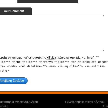
Your Comment
ρείτε να χρησιμοποιήσετε αυτές τις
HTML
ετικέτες και στοιχεία:
<a href=""
tle=""> <abbr title=""> <acronym title=""> <b> <blockquote cite=
ite> <code> <del datetime=""> <em> <i> <q cite=""> <s> <strike>
trong>
αλυπτήρια ανδριάντα Αλέκου
Ένωση Δημοκρατικού Κέντρου – 
γούλη
Συν