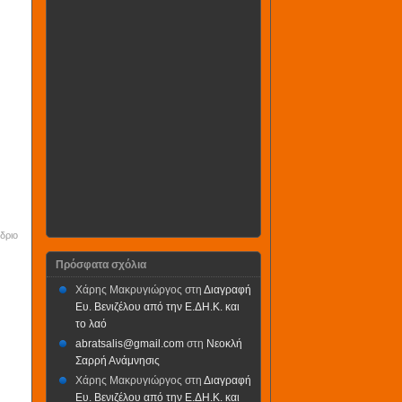
δριο
Πρόσφατα σχόλια
Χάρης Μακρυγιώργος
στη
Διαγραφή
Ευ. Βενιζέλου από την Ε.ΔΗ.Κ. και
το λαό
abratsalis@gmail.com
στη
Νεοκλή
Σαρρή Ανάμνησις
Χάρης Μακρυγιώργος
στη
Διαγραφή
Ευ. Βενιζέλου από την Ε.ΔΗ.Κ. και