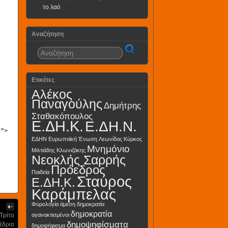
το λαό
Αναζήτηση
Ετικέτες
Αλέκος
Παναγούλης
Δημήτρης
Σταθακόπουλος
Ε.ΔΗ.Κ.
Ε.ΔΗ.Ν.
"">
ΕΔΗΝ
Ευρωπαϊκή Ένωση
Λεωνίδας Κύρκος
Μνημόνιο
Μιλτιάδης Κλωνιζάκης
Νεοκλής Σαρρής
Πρόεδρος
Παιδεία
Σταύρος
Ε.ΔΗ.Κ.
Καράμπελας
Φορολογία
άμεση δημοκρατία
δημοκρατία
Τρίτο
αγανακτισμένοι
δημοψηφίσματα
έδριο
δημοψήφισμα