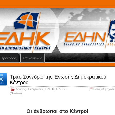
Πρόεδρος
Επικοινωνία
Μαρ
Τρίτο Συνέδριο της Ένωσης Δημοκρατικού
08
Κέντρου
012
Δράσεις - Εκδηλώσεις
,
Ε.ΔΗ.Κ.
,
Ε.ΔΗ.Ν.
Υποβολή σχολί
(Νεολαία)
Οι άνθρωποι στο Κέντρο!