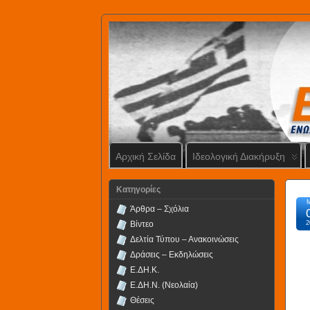
Αρχική Σελίδα
Ιδεολογική Διακήρυξη
Kατηγορίες
Άρθρα – Σχόλια
Βίντεο
2
Δελτία Τύπου – Ανακοινώσεις
Δράσεις – Εκδηλώσεις
Ε.ΔΗ.Κ.
Ε.ΔΗ.Ν. (Νεολαία)
Θέσεις