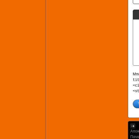
Μπο
ti
<c
<s
Αποκ
Πανα