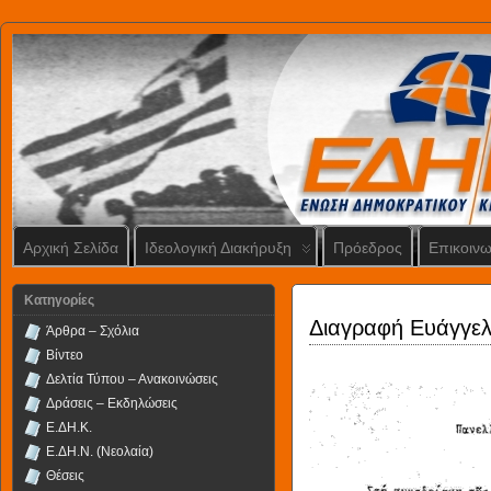
Αρχική Σελίδα
Ιδεολογική Διακήρυξη
Πρόεδρος
Επικοινω
Kατηγορίες
Διαγραφή Ευάγγελ
Άρθρα – Σχόλια
Βίντεο
Δελτία Τύπου – Ανακοινώσεις
Δράσεις – Εκδηλώσεις
Ε.ΔΗ.Κ.
Ε.ΔΗ.Ν. (Νεολαία)
Θέσεις