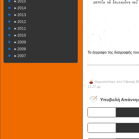
►
2015
►
2014
►
2013
►
2012
►
2011
►
2010
►
2009
►
2008
Το έγγραφο της διαγραφής του
►
2007
Δημοσιεύτηκε από
Γιάννης 
12:27 μμ
Υποβολή Απάντη
Name
E-mail