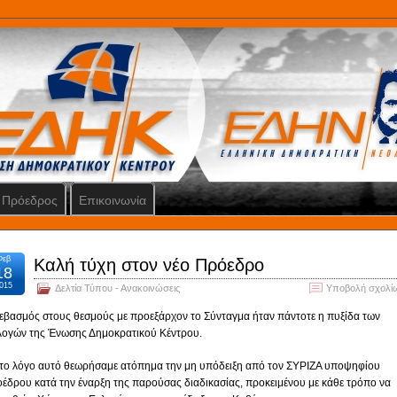
Πρόεδρος
Επικοινωνία
Φεβ
Καλή τύχη στον νέο Πρόεδρο
18
015
Δελτία Τύπου - Ανακοινώσεις
Υποβολή σχολί
εβασμός στους θεσμούς με προεξάρχον το Σύνταγμα ήταν πάντοτε η πυξίδα των
λογών της Ένωσης Δημοκρατικού Κέντρου.
 το λόγο αυτό θεωρήσαμε ατόπημα την μη υπόδειξη από τον ΣΥΡΙΖΑ υποψηφίου
έδρου κατά την έναρξη της παρούσας διαδικασίας, προκειμένου με κάθε τρόπο να