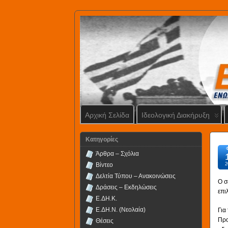
Αρχική Σελίδα
Ιδεολογική Διακήρυξη
Kατηγορίες
Άρθρα – Σχόλια
Βίντεο
2
Δελτία Τύπου – Ανακοινώσεις
Ο σ
Δράσεις – Εκδηλώσεις
επι
Ε.ΔΗ.Κ.
Ε.ΔΗ.Ν. (Νεολαία)
Για
Προ
Θέσεις