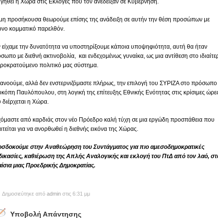
γηθεί η Χώρα στις Εκλογές που τον ανέδειξαν σε Κυβέρνηση.
μη προσήκουσα θεωρούμε επίσης της ανάδειξη σε αυτήν την θέση προσώπων με
ονο κομματικό παρελθόν.
 είχαμε την δυνατότητα να υποστηρίξουμε κάποια υποψηφιότητα, αυτή θα ήταν
σωπο με διεθνή ακτινοβολία, και ενδεχομένως γυναίκα, ως μια αντίθεση στο ιδιαίτε
ροκρατούμενο πολιτικό μας σύστημα.
ανοούμε, αλλά δεν ενστερνιζόμαστε πλήρως, την επιλογή του ΣΥΡΙΖΑ στο πρόσωπο
κόπη Παυλόπουλου, στη λογική της επίτευξης Εθνικής Ενότητας στις κρίσιμες ώρε
 διέρχεται η Χώρα.
όμαστε από καρδιάς στον νέο Πρόεδρο καλή τύχη σε μια εργώδη προσπάθεια που
ιτείται για να ανορθωθεί η διεθνής εικόνα της Χώρας.
σδοκούμε στην Αναθεώρηση του Συντάγματος για πιο αμεσοδημοκρατικές
δικασίες, καθιέρωση της Απλής Αναλογικής και εκλογή του ΠτΔ από τον λαό, στ
ίσια μιας Προεδρικής Δημοκρατίας.
Δημοσιεύτηκε από
admin
στις 6:31 μμ
Υποβολή Απάντησης