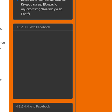
Κέντρου και της Ελληνικής
Δημοκρατικής Νεολαίας για τις
Εορτές
H Ε.ΔΗ.Κ. στο Facebook
ρα
 του
ς
α
Η Ε.ΔΗ.Ν. στο Facebook