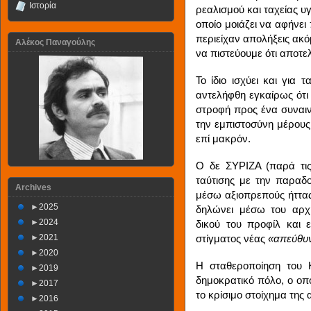
Ιστορία
ρεαλισμού και ταχείας υ
οποίο μοιάζει να αφήνει
περιείχαν απολήξεις ακό
Αλέκος Παναγούλης
να πιστεύουμε ότι αποτε
Το ίδιο ισχύει και γι
αντελήφθη εγκαίρως ότι
στροφή προς ένα συναιν
την εμπιστοσύνη μέρους 
επί μακρόν.
Ο δε ΣΥΡΙΖΑ (παρά τις
ταύτισης με την παραδο
Archives
μέσω αξιοπρεπούς ήττας
►
2025
δηλώνει μέσω του αρχ
►
2024
δικού του προφίλ και ε
►
2021
στίγματος νέας
«απεύθυ
►
2020
Η σταθεροποίηση του 
►
2019
δημοκρατικό πόλο, ο οπ
►
2017
το κρίσιμο στοίχημα της
►
2016