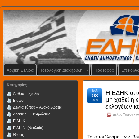
Αρχική Σελίδα
Ιδεολογική Διακήρυξη
Πρόεδρος
Επικοινω
Kατηγορίες
Ιουλ
H ΕΔΗΚ απο
Άρθρα – Σχόλια
08
μη χαθεί η 
Βίντεο
2019
εκλογέων κ
Δελτία Τύπου – Ανακοινώσεις
Δράσεις – Εκδηλώσεις
Δελτία Τύπου - Α
Ε.ΔΗ.Κ.
Ε.ΔΗ.Ν. (Νεολαία)
Θέσεις
Το αποτέλεσμα των βου