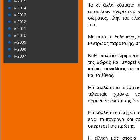
►
2015
Τα δε άλλα κόμματα πο
►
2014
αποτελούν
«νερό στο κ
►
2013
σώματος, πλην του ειλι
►
2012
του.
►
2011
►
2010
Με αυτά τα δεδομένα, η
►
2009
κεντρώας παράταξης, σημ
►
2008
Κάθε πολιτική ωρίμανση 
►
2007
της χώρας και μπορεί ν
καίριες συγκλίσεις σε 
και το έθνος.
Επιβάλλεται τα διχαστι
τελευταία χρόνια, ν
«χρονοντούλαπο της Ιστο
Επιβάλλεται επίσης να α
είναι ταυτόχρονα και
«
υπερτερεί της πρώτης.
Η εθνική μας ιστορία