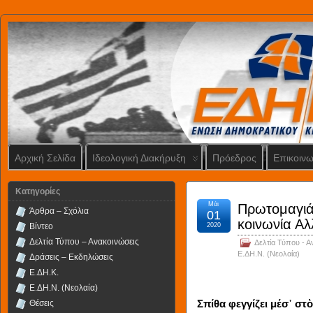
Αρχική Σελίδα
Ιδεολογική Διακήρυξη
Πρόεδρος
Επικοινω
Kατηγορίες
Μάι
Πρωτομαγιά.
Άρθρα – Σχόλια
01
κοινωνία Α
Βίντεο
2020
Δελτία Τύπου – Ανακοινώσεις
Δελτία Τύπου - Α
Ε.ΔΗ.Ν. (Νεολαία)
Δράσεις – Εκδηλώσεις
Ε.ΔΗ.Κ.
Ε.ΔΗ.Ν. (Νεολαία)
Θέσεις
Σπίθα φεγγίζει μέσ᾿ στὸ