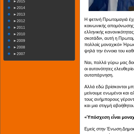
►
2015
►
2014
►
2013
Η φετινή Πρωτομαγιά έχε
►
2012
κοινωνικής απομόνωσης
►
2011
ελληνικής κανονικότητας
►
2010
σκοτάδι», αυτή η Πρωτομ
►
2009
πολλοίς μοναχικό» Ήρωα
►
2008
ψηλά την έννοια του καθ
►
2007
Ναι, πολλά γύρω μας δοκ
οι αυτονότητες ελευθερίε
αυταπάρνηση.
Αλλά εδώ βρίσκονται μπ
μείνουμε ενωμένοι και α
τους ανήμπορους γέροντ
και μια στιγμή αβοήθητοι
«Ὑπόσχεση εἶναι μονα
Εμείς στην Ένωση Δημοκ